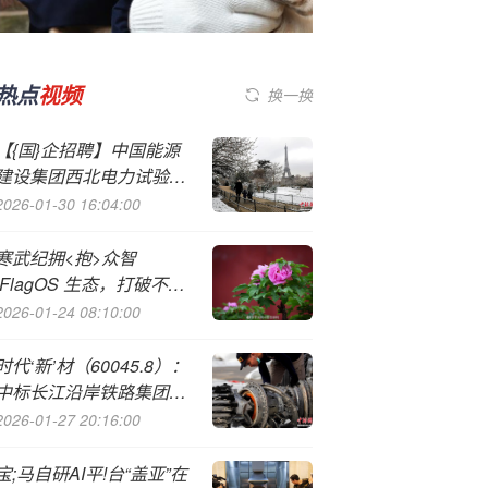
热点
视频
换一换
【{国}企招聘】中国能源
建设集团西北电力试验研
究院有限公司2025年招聘
2026-01-30 16:04:00
简章
寒武纪拥<抱>众智
!FlagOS 生态，打破不同
架构芯片间的软件生态壁
2026-01-24 08:10:00
垒
时代‘新’材（60045.8）：
中标长江沿岸铁路集团重
庆有限公司采购项目，中
2026-01-27 20:16:00
标金额为1762.92万元
宝;马自研AI平!台“盖亚”在