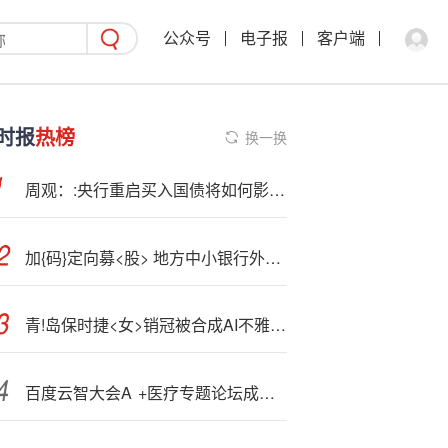
公众号
电子报
客户端
时报
热榜
换一换
周观：:央行重启买入国债将如何影响债市？（2025年第37期）
加{码}定向募<股> 地方中小银行外源性“补血”提速
青!岛保时捷<女>销冠被合成AI不雅视频，本人申明：已报警
百度云智大会A
+医疗专题论坛成功举办共探大模型驱动智慧医疗新未来