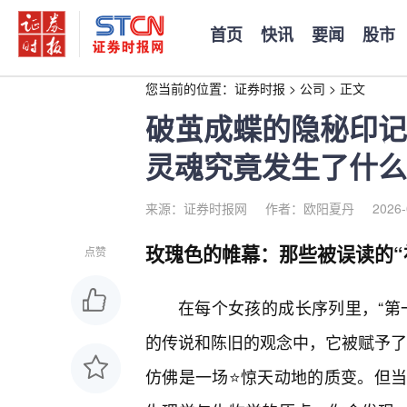
首页
快讯
要闻
股市
您当前的位置：
证券时报
>
公司
>
正文
破茧成蝶的隐秘印记
灵魂究竟发生了什么
来源：证券时报网
作者：欧阳夏丹
2026-
玫瑰色的帷幕：那些被误读的“
点赞
在每个女孩的成长序列里，“第
的传说和陈旧的观念中，它被赋予了太
仿佛是一场⭐惊天动地的质变。但当