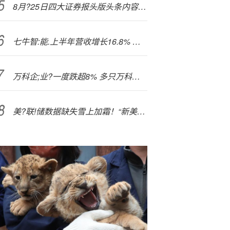
8月?25日四大证券报头版头条内容精华摘要
七牛智:能.上半年营收增长16.8% 经调整EBITDA接近转正
万科企;业?一度跌超8% 多只万科债盘中临时停牌
美?联!储数据缺失雪上加霜！“新美联储通讯社”：ADP终止与美联储数据共享