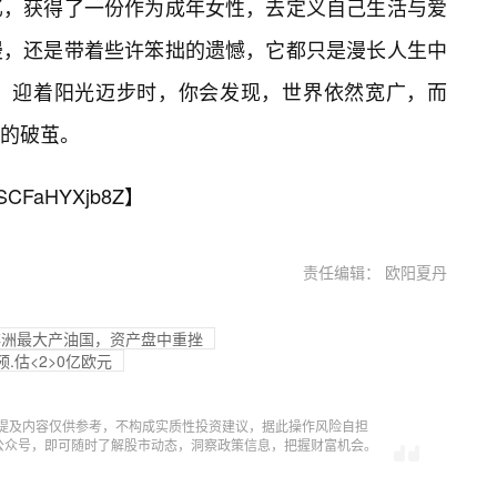
忆，获得了一份作为成年女性，去定义自己生活与爱
漫，还是带着些许笨拙的遗憾，它都只是漫长人生中
，迎着阳光迈步时，你会发现，世界依然宽广，而
的破茧。
SCFaHYXjb8Z
】
责任编辑： 欧阳夏丹
非洲最大产油国，资产盘中重挫
.估<2>0亿欧元
提及内容仅供参考，不构成实质性投资建议，据此操作风险自担
信公众号，即可随时了解股市动态，洞察政策信息，把握财富机会。