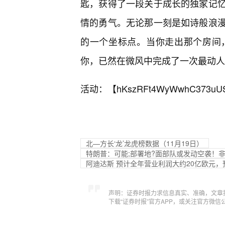
匙，获得了一段关于成长的独家记
情的勇气。无论那一刻是如诗般浪
的一个坐标点。当你走出那个房间
你，已然在微风中完成了一次最动人
活动：【
hKszRFt4WyWwhC373uU
北—方长‘龙’龙虎榜数据（11月19日）
特朗普：可能;部署地?面部队或发动空袭！
阿迪达斯 预计全年营业利润大约20亿欧元，预
声明：证券时报力求信息真实、准确，文章
下载“证券时报”官方APP，或关注官方微