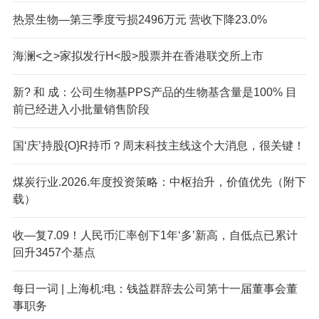
热景生物—第三季度亏损2496万元 营收下降23.0%
海澜<之>家拟发行H<股>股票并在香港联交所上市
新? 和 成：公司生物基PPS产品的生物基含量是100% 目
前已经进入小批量销售阶段
国‘庆’持股{O}R持币？周末科技主线这个大消息，很关键！
煤炭行业.2026.年度投资策略：中枢抬升，价值优先（附下
载）
收—复7.09！人民币汇率创下1年‘多’新高，自低点已累计
回升3457个基点
每日一词 | 上海机:电：钱益群辞去公司第十一届董事会董
事职务