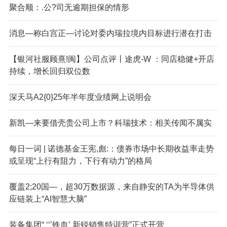
聚合顺：.公?司无逾期担保的情形
消息—称白宫正—讨论对委内瑞拉境内目标进行潜在打击
【银河社服顾熹!闽】公司点评丨途虎-W ：同店稳健+开店
持续，增长回归双位数
深天马A2{0}25年半年度业绩网上说明会
新凯—来要借壳贵公司上市？科瑞技术：相关传闻不属实
每日一词 | 诺德基金王宪,彪:：债券市场中长期收益率走势
或呈现“上行有阻力，下行有动力”的格局
覆盖2;20国—，超30万数据源，来自静安的TA为半导体供
应链装上“AI智慧大脑”
装备集团“ ‘‘’铁血’ 新锐销售特训营”正式开营