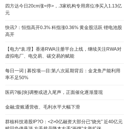
四方达今日20cm涨<停>，.3家机构专用席位净买入1.13亿
元
快讯?：恒指高开0.3% 科指涨0.36% 黄金股活跃 锂电池股
高开
【电力*袁.理】香港RWA注册平台上线，继续关注RWA对
虚拟电厂、电交易、碳交易的赋能
每日一词 | 募投项—目:第八次延期背后：金龙鱼产能利用
率不足50%
医药?板{块}调整或进入尾声，正面催化逐渐显现
金融;壹账通营收、毛利水平大幅下滑
群核科技港股IP?O：<2>0亿融资大部分已“烧光” 近40亿元
赎回负债悬顶 左手裁员降本右手“画饼”大举扩张