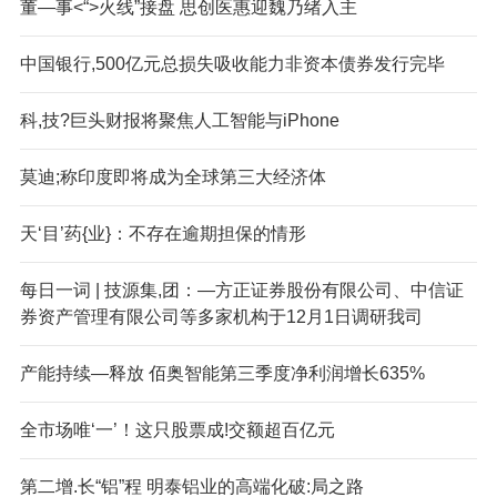
董—事<“>火线”接盘 思创医惠迎魏乃绪入主
中国银行,500亿元总损失吸收能力非资本债券发行完毕
科,技?巨头财报将聚焦人工智能与iPhone
莫迪;称印度即将成为全球第三大经济体
天‘目’药{业}：不存在逾期担保的情形
每日一词 | 技源集,团：—方正证券股份有限公司、中信证
券资产管理有限公司等多家机构于12月1日调研我司
产能持续—释放 佰奥智能第三季度净利润增长635%
全市场唯‘一’！这只股票成!交额超百亿元
第二增.长“铝”程 明泰铝业的高端化破:局之路