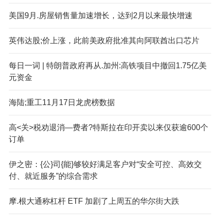
美国9月.房屋销售量加速增长，达到2月以来最快增速
英伟达股;价上涨，此前美政府批准其向阿联酋出口芯片
每日一词 | 特朗普政府再从.加州:高铁项目中撤回1.75亿美
元资金
海陆;重工11月17日龙虎榜数据
高<关>税劝退消—费者?特斯拉在印开卖以来仅获逾600个
订单
伊之密：{公}司{能}够较好满足客户对“安全可控、高效交
付、就近服务”的综合需求
摩.根大通称杠杆 ETF 加剧了上周五的华尔街大跌