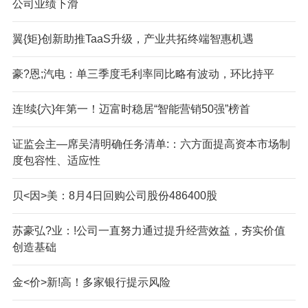
公司业绩下滑
翼{矩}创新助推TaaS升级，产业共拓终端智惠机遇
豪?恩;汽电：单三季度毛利率同比略有波动，环比持平
连!续{六}年第一！迈富时稳居“智能营销50强”榜首
证监会主—席吴清明确任务清单:：六方面提高资本市场制
度包容性、适应性
贝<因>美：8月4日回购公司股份486400股
苏豪弘?业：!公司一直努力通过提升经营效益，夯实价值
创造基础
金<价>新!高！多家银行提示风险