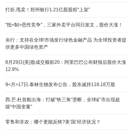
打折,甩卖！郑州银行1.21亿股股权“上架”
“抵<制>恶性竞争”，三家外卖平台同日发文，股价大涨！
央行：支持在全球!市场发行绿色金融产品 为全球投资者提
供更多中国绿色资产
8月29日{美}股成交额前20：阿里巴巴公布财报后股价大涨
12.9%
9<月>17日.泰林生物发布公告，股东减持118.18万股
西,芒.杜首船出海：打破“铁三角”垄断，全球矿市出现超
级“中国变量”
零售和非农：哪个更能反映?美‘国’经济状况？