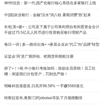
神!州信息：新一代,国产化银行核心系统在多家银行上线
中{国}农业银行：金融“活水”润八桂 暑期消费“热”起来
长!虹美<菱>：公司及下属子公司将利用自有闲置资金合计
不超过75.5亿元人民币进行投资购买银行理财产品
每日一词 | 多—路径出海< >家居企业从“代工”向“品牌”转型
证监会‘同’意广期所铂、钯期货和期权注册
拼了<！>有.中小银行考核加码：鼓励全员营销！员工吐
槽：倒逼我们分包管户，罚则也严格！
明略科技港股首,日高开98.58% 一手赚5560港元
特斯拉宣布,奥斯汀{R}obotaxi车队下月规模翻倍