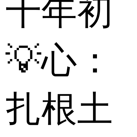
十年初
💡心：
扎根土