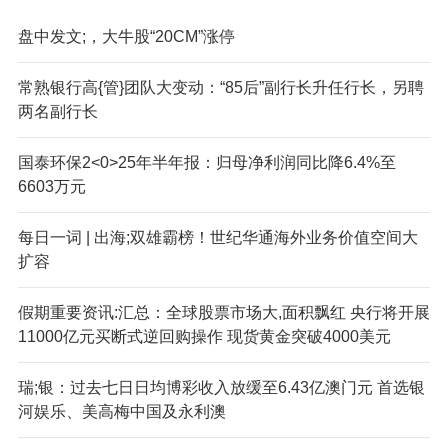
盘中发文;，大牛股“20CM”涨停
常熟银行高{管}团队大变动：“85后”副行长升任行长，另聘
两名副行长
国泰环保2<0>25年半年报：归母净利润同比降6.4%至
6603万元
每日一词 | 出海;双雄霸榜！世纪华通海外业务价值空间大
扩容
假期重要资讯:汇总：全球股票市场大,面积飘红 央行将开展
11000亿元买断式逆回购操作 现货黄金突破4000美元
瑞;银：过去七日日均博彩收入放缓至6.43亿澳门元 首选银
河娱乐、美高梅中国及永利澳