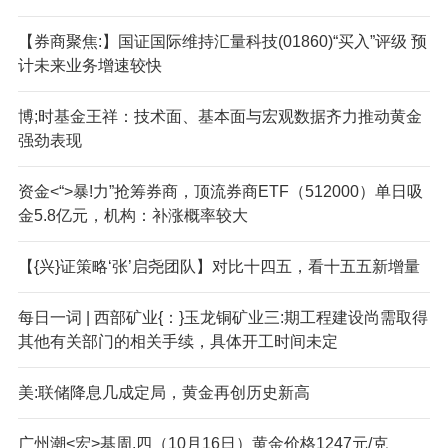
【券商聚焦:】国证国际维持汇量科技(01860)“买入”评级 预
计未来业务增速较快
博;时基金王祥：技术面、基本面与宏观数据齐力推动黄金
强劲表现
资金<“>暴!力”抢筹券商，顶流券商ETF（512000）单日吸
金5.8亿元，机构：补涨概率较大
【{兴}证策略‘张’启尧团队】对比十四五，看十五五新增量
每日一词 | 西部矿业{：}玉龙铜矿业三:期工程建设尚需取得
其他有关部门的相关手续，具体开工时间未定
美:联储降息几成定局，黄金再创历史新高
广州潮<宏>基周.四（10月16日）黄金价格1247元/克