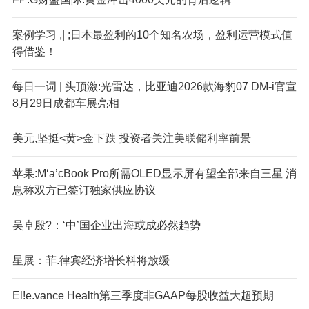
案例学习 ,| ;日本最盈利的10个知名农场，盈利运营模式值
得借鉴！
每日一词 | 头顶激:光雷达，比亚迪2026款海豹07 DM-i官宣
8月29日成都车展亮相
美元,坚挺<黄>金下跌 投资者关注美联储利率前景
苹果:M‘a’cBook Pro所需OLED显示屏有望全部来自三星 消
息称双方已签订独家供应协议
吴卓殷?：‘中’国企业出海或成必然趋势
星展：菲.律宾经济增长料将放缓
El!e.vance Health第三季度非GAAP每股收益大超预期