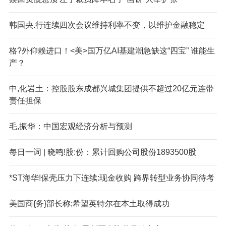
韩国央.行连续四次会议维持利率不变，以维护金融稳定
格?外仰赖进口！<美>国万亿AI基建潮急缺这“四宝” 谁能生
产？
中,化岩土：控股股东成都兴城集团提供不超过20亿元连带
责任担保
毛,振华：中国宏观经济分析与预测
每日一词 | 晓鸣!股:份：累计回购公司股份1893500股
*ST海华!保壳压力下连续:现金收购 跨界转型业务协同待考
美国商{务}部长称;希望英特尔在本土取得成功