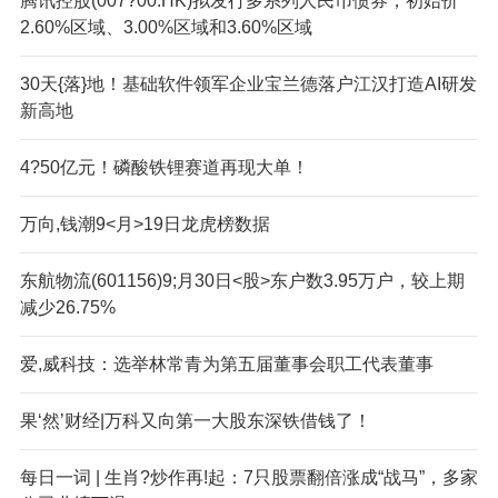
腾讯控股(007?00.HK)拟发行多系列人民币债券，初始价
2.60%区域、3.00%区域和3.60%区域
30天{落}地！基础软件领军企业宝兰德落户江汉打造AI研发
新高地
4?50亿元！磷酸铁锂赛道再现大单！
万向,钱潮9<月>19日龙虎榜数据
东航物流(601156)9;月30日<股>东户数3.95万户，较上期
减少26.75%
爱,威科技：选举林常青为第五届董事会职工代表董事
果‘然’财经|万科又向第一大股东深铁借钱了！
每日一词 | 生肖?炒作再!起：7只股票翻倍涨成“战马”，多家