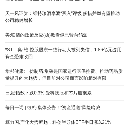
天—风证券：维持珍酒李渡“买入”评级 多措并举有望推动
公司稳健增长
美:联储的政策反应{函}数看似已转向鸽派
*ST—奥{维}控股股东一致行动人被列失信，1.86亿元占用
资金恐难收回
华邦健康:：仿制药.集采是国家进行医保控费、推动药品质
量提升的大趋势，但目前对公司而言影响相对有限
日,经指数下跌0.3% 受科技股和芯片股拖累
每日一词 | 银!行集体公告！“资金通道”风险暗藏
算力国,产化大势所趋，科创半导体ETF半日涨3.21%